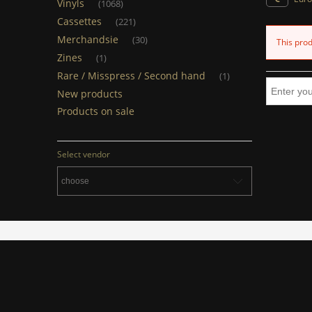
Vinyls
(1068)
Cassettes
(221)
Merchandsie
(30)
This prod
Zines
(1)
Rare / Misspress / Second hand
(1)
New products
Products on sale
Select vendor