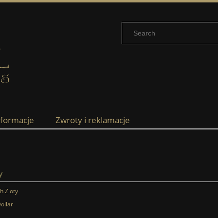
nformacje
Zwroty i reklamacje
y
sh Zloty
ollar