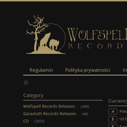
Regulamin
Polityka prywatności
I
Category
Currenc
Wolfspell Records Releases
(496)
Poli
Garavluth Records Releases
(46)
US D
CD
(2825)
Euro