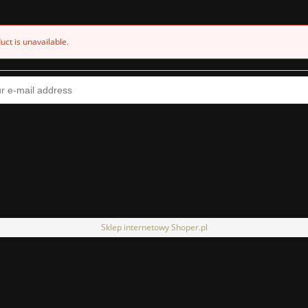
uct is unavailable.
Sklep internetowy Shoper.pl